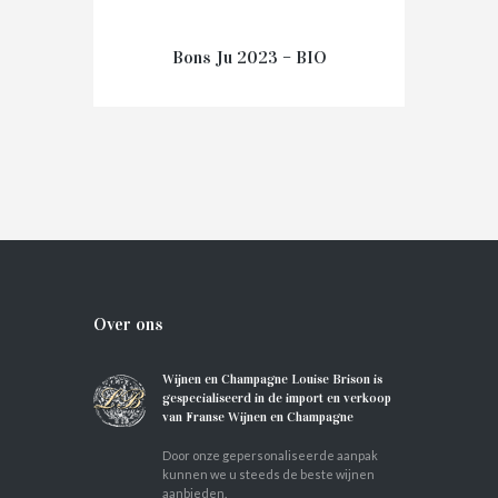
Bons Ju 2023 – BIO
€
13.20
IN WINKELMAND
Over ons
Wijnen en Champagne Louise Brison is
gespecialiseerd in de import en verkoop
van Franse Wijnen en Champagne
Door onze gepersonaliseerde aanpak
kunnen we u steeds de beste wijnen
aanbieden.