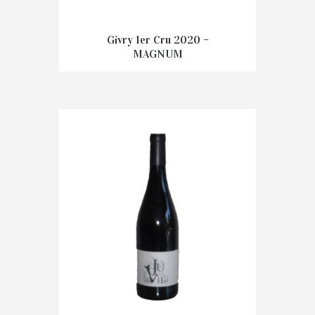
Givry 1er Cru 2020 –
MAGNUM
€
55.90
IN WINKELMAND