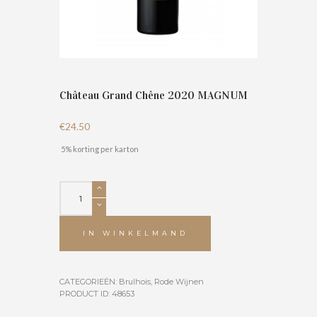
Château Grand Chêne 2020 MAGNUM
€
24.50
5% korting per karton
Château
Grand
Chêne
2020
IN WINKELMAND
MAGNUM
aantal
CATEGORIEËN:
Brulhois
,
Rode Wijnen
PRODUCT ID:
48653