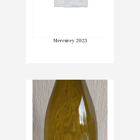
Mercurey 2023
€
23.20
IN WINKELMAND