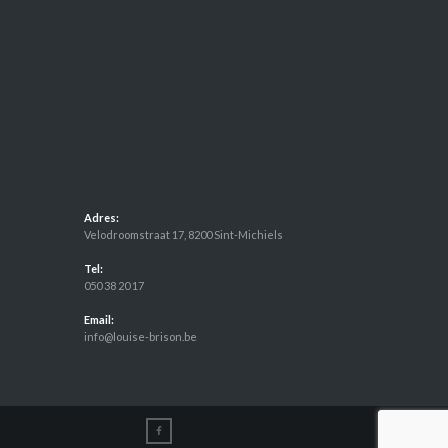
Adres:
Velodroomstraat 17, 8200 Sint-Michiels
Tel:
050 38 20 17
Email:
info@louise-brison.be