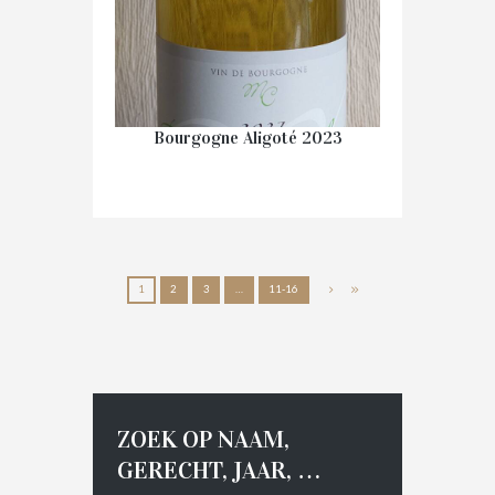
Bourgogne Aligoté 2023
€
12.50
1
2
3
…
11-16
IN WINKELMAND
ZOEK OP NAAM,
GERECHT, JAAR, …