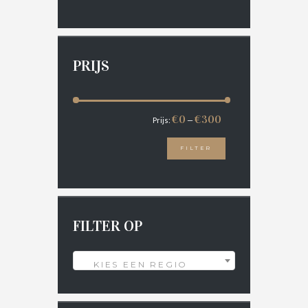
PRIJS
€0
€300
Prijs:
—
FILTER
FILTER OP
KIES EEN REGIO