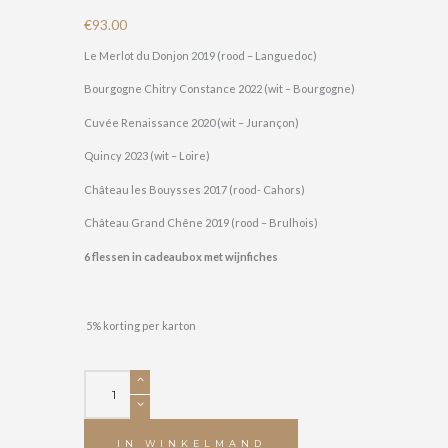
€
93.00
Le Merlot du Donjon 2019 (rood – Languedoc)
Bourgogne Chitry Constance 2022 (wit – Bourgogne)
Cuvée Renaissance 2020 (wit – Jurançon)
Quincy 2023 (wit – Loire)
Château les Bouysses 2017 (rood- Cahors)
Château Grand Chêne 2019 (rood – Brulhois)
6 flessen in cadeaubox met wijnfiches
5% korting per karton
Premiumpakket
-
6
flessen
IN WINKELMAND
aantal