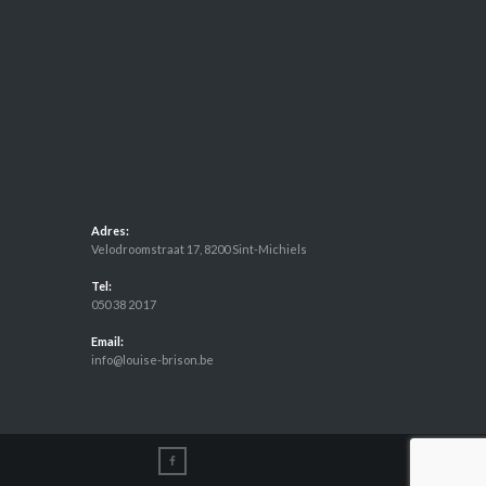
Adres:
Velodroomstraat 17, 8200 Sint-Michiels
Tel:
050 38 20 17
Email:
info@louise-brison.be