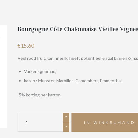
Bourgogne Côte Chalonnaise Vieilles Vigne
€
15.60
Veel rood fruit, taninnerijk, heeft potentieel en zal binnen 6 
Varkensgebraad,
kazen : Munster, Maroilles, Camembert, Emmenthal
5% korting per karton
Bourgogne
Côte
IN WINKELMAND
Chalonnaise
Vieilles