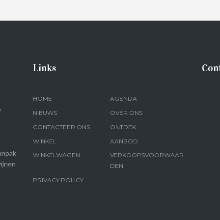
Links
Con
HOME
AGENDA
e
NIEUWS
OVER ONS
CONTACTEER ONS
ONTDEK
WINKEL
AANBOD
anpak
WINKELWAGEN
VERKOOPSVOORWAAR
ijnen
DEN
PRIVACY POLICY