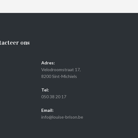
tacteer ons
Adres:
Velodroomstraat 17,
8200 Sint-Michiels
Tel:
050 38 20 17
Email:
info@louise-brison.be