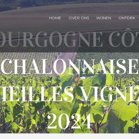
HOME
OVER ONS
WIJNEN
ONTDEK
OURGOGNE CÔ
CHALONNAISE
IEILLES VIGN
2024