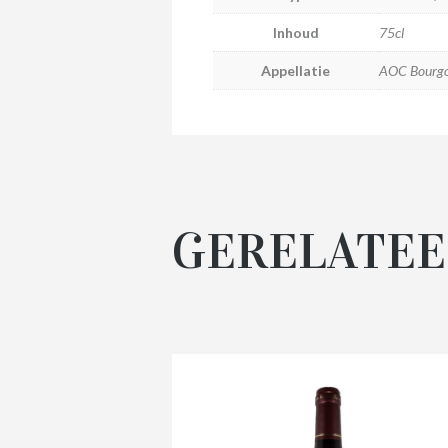
Inhoud
75cl
Appellatie
AOC Bourg
GERELATEE