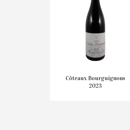
Côteaux Bourguignons
2023
€
12.50