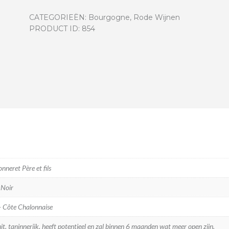
Vignes
CATEGORIEËN:
Bourgogne
,
Rode Wijnen
2024
PRODUCT ID:
854
aantal
neret Père et fils
 Noir
 Côte Chalonnaise
uit, taninnerijk, heeft potentieel en zal binnen 6 maanden wat meer open zijn.