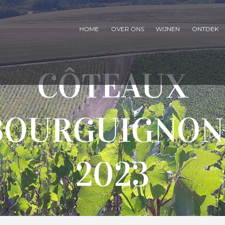
HOME
OVER ONS
WIJNEN
ONTDEK
CÔTEAUX
BOURGUIGNON
2023