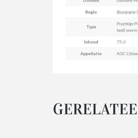
Domein
Domaine Mon
Regio
Bourgogne C
Prachtige Pi
Type
heeft enorm 
Inhoud
75 cl
Appellatie
AOC Côteau
GERELATEE