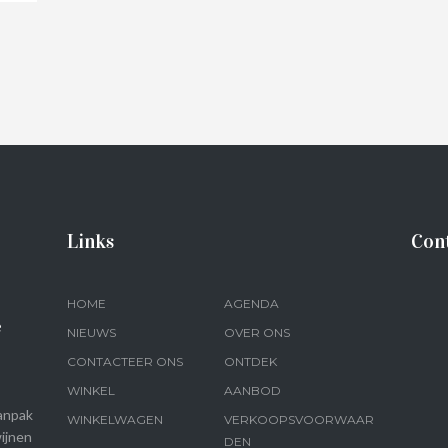
Links
Con
HOME
AGENDA
e
NIEUWS
OVER ONS
CONTACTEER ONS
ONTDEK
WINKEL
AANBOD
anpak
WINKELWAGEN
VERKOOPSVOORWAAR
ijnen
DEN