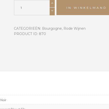
Côteaux
Bourguignons
IN WINKELMAND
2023
aantal
CATEGORIEËN:
Bourgogne
,
Rode Wijnen
PRODUCT ID:
870
 Noir