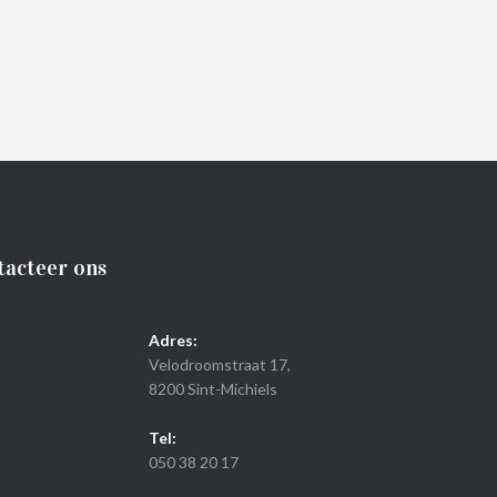
tacteer ons
Adres:
Velodroomstraat 17,
8200 Sint-Michiels
Tel:
050 38 20 17