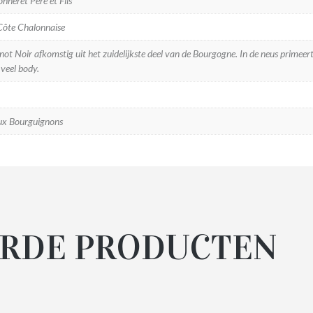
neret Père et Fils
ôte Chalonnaise
not Noir afkomstig uit het zuidelijkste deel van de Bourgogne. In de neus primeer
veel body.
x Bourguignons
RDE PRODUCTEN