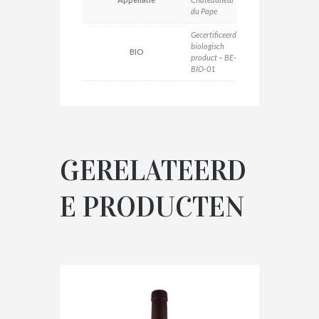
du Pape
Gecertificeerd
biologisch
BIO
product – BE-
BIO-01
GERELATEERD
E PRODUCTEN