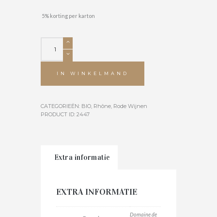
5% korting per karton
Châteauneuf-
du-
Pape
2020
IN WINKELMAND
-
BIO
aantal
CATEGORIEËN:
BIO
,
Rhône
,
Rode Wijnen
PRODUCT ID:
2447
Extra informatie
EXTRA INFORMATIE
Domaine de