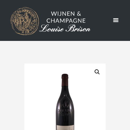
EUF-DU-
PAPE 2020
– BIO