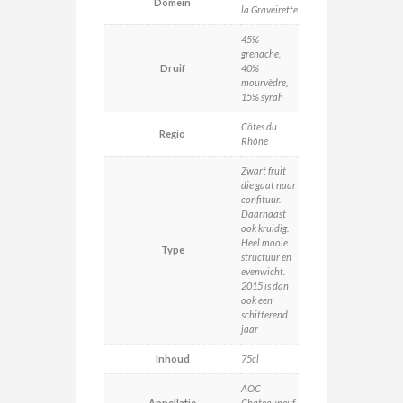
Domein
la Graveirette
45%
grenache,
Druif
40%
mourvèdre,
15% syrah
Côtes du
Regio
Rhône
Zwart fruit
die gaat naar
confituur.
Daarnaast
ook kruidig.
Heel mooie
Type
structuur en
evenwicht.
2015 is dan
ook een
schitterend
jaar
Inhoud
75cl
AOC
Appellatie
Chateauneuf