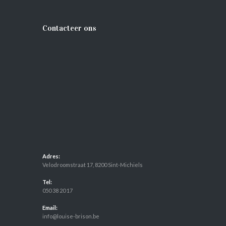
Contacteer ons
Adres:
Velodroomstraat 17, 8200 Sint-Michiels
Tel:
050 38 20 17
Email:
info@louise-brison.be