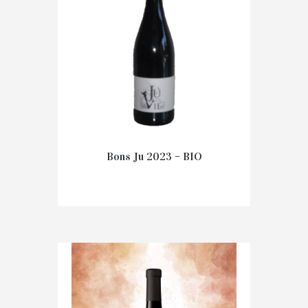
Bons Ju 2023 – BIO
€
13.20
IN WINKELMAND