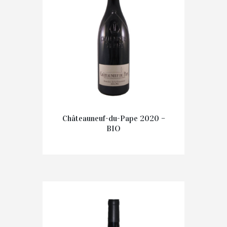
Châteauneuf-du-Pape 2020 –
BIO
€
40.50
IN WINKELMAND