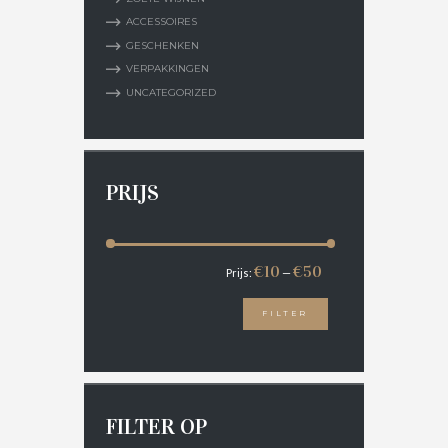
ACCESSOIRES
GESCHENKEN
VERPAKKINGEN
UNCATEGORIZED
PRIJS
€10
€50
Prijs:
—
FILTER
FILTER OP