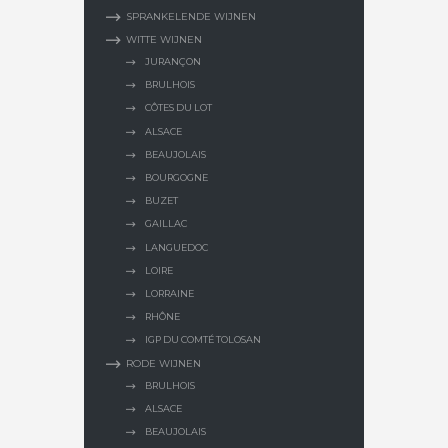
SPRANKELENDE WIJNEN
WITTE WIJNEN
JURANÇON
BRULHOIS
CÔTES DU LOT
ALSACE
BEAUJOLAIS
BOURGOGNE
BUZET
GAILLAC
LANGUEDOC
LOIRE
LORRAINE
RHÔNE
IGP DU COMTÉ TOLOSAN
RODE WIJNEN
BRULHOIS
ALSACE
BEAUJOLAIS