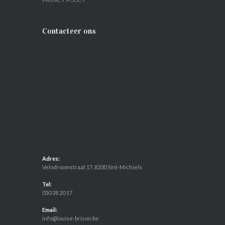
PRIVACY POLICY
Contacteer ons
Adres:
Velodroomstraat 17, 8200 Sint-Michiels
Tel:
050 38 20 17
Email:
info@louise-brison.be