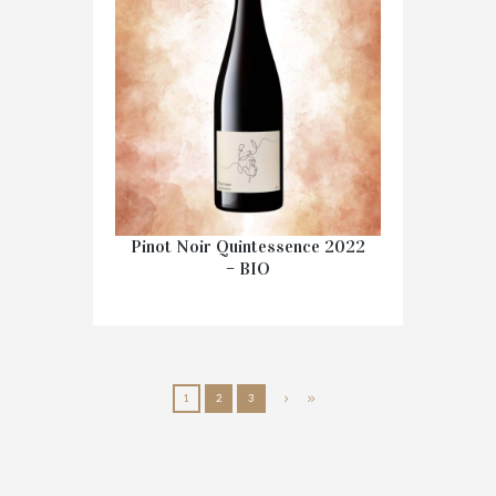
Pinot Noir Quintessence 2022
– BIO
€
23.10
1
2
3
IN WINKELMAND