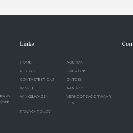
Links
Con
HOME
AGENDA
e
NIEUWS
OVER ONS
CONTACTEER ONS
ONTDEK
WINKEL
AANBOD
anpak
WINKELWAGEN
VERKOOPSVOORWAAR
ijnen
DEN
PRIVACY POLICY