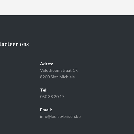
tacteer ons
Adres:
Velodroomstraat 17,
8200 Sint-Michiels
Tel:
050 38 20 17
Email:
info@louise-brison.be