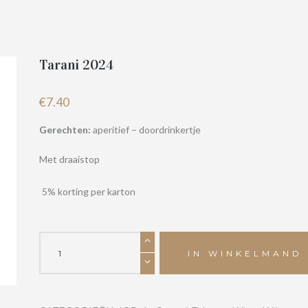
Tarani 2024
€
7.40
Gerechten:
aperitief – doordrinkertje
Met draaistop
5% korting per karton
Tarani
2024
IN WINKELMAND
aantal