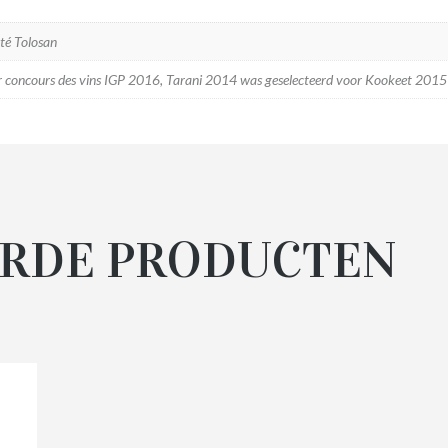
é Tolosan
or concours des vins IGP 2016, Tarani 2014 was geselecteerd voor Kookeet 2015
RDE PRODUCTEN