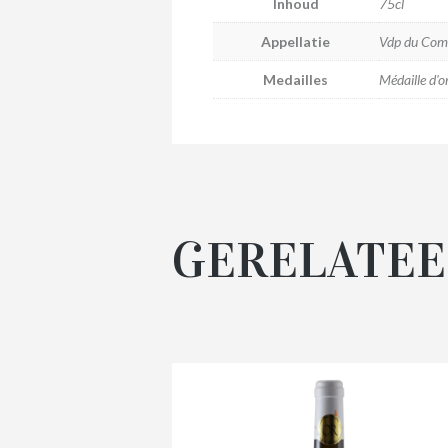
Inhoud
75cl
Appellatie
Vdp du Comt
Medailles
Médaille d'
GERELATEE