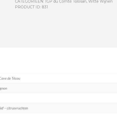
CATEGORIEËN:
IGP du Comté Tolosan
,
Witte Wijnen
PRODUCT ID:
831
 Cave de Técou
gnon
ief – citrusvruchten