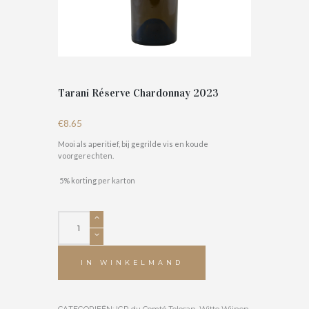
Tarani Réserve Chardonnay 2023
€
8.65
Mooi als aperitief, bij gegrilde vis en koude
voorgerechten.
5% korting per karton
Tarani
Réserve
Chardonnay
2023
IN WINKELMAND
aantal