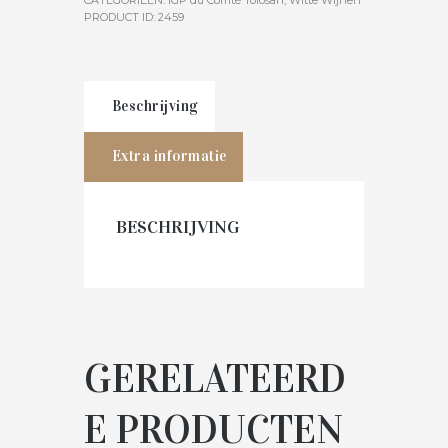
CATEGORIEËN:
IGP du Comté Tolosan
,
Witte Wijnen
PRODUCT ID:
2459
Beschrijving
Extra informatie
BESCHRIJVING
GERELATEERD
E PRODUCTEN