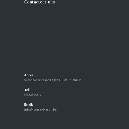
Contacteer ons
Adres:
Velodroomstraat 17, 8200 Sint-Michiels
Tel:
050 38 20 17
Email:
info@louise-brison.be