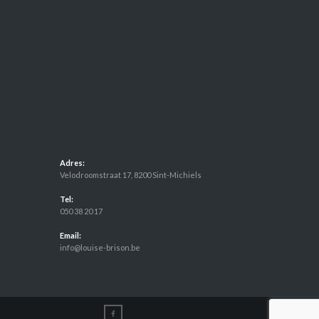
Adres:
Velodroomstraat 17, 8200 Sint-Michiels
Tel:
050 38 20 17
Email:
info@louise-brison.be