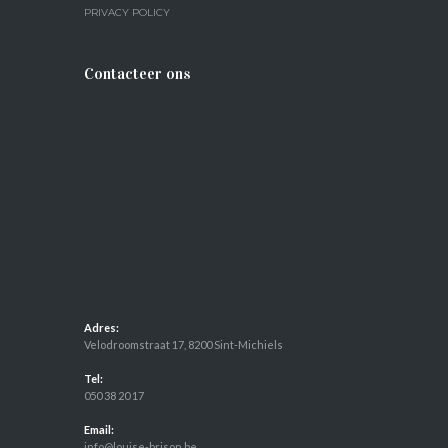
PRIVACY POLICY
Contacteer ons
Adres:
Velodroomstraat 17, 8200 Sint-Michiels
Tel:
050 38 20 17
Email:
info@louise-brison.be