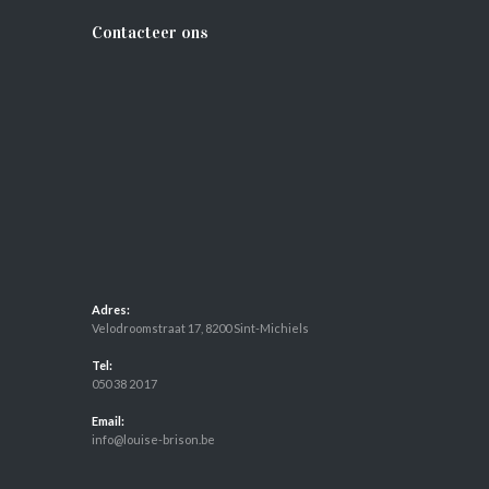
Contacteer ons
Adres:
Velodroomstraat 17, 8200 Sint-Michiels
Tel:
050 38 20 17
Email:
info@louise-brison.be