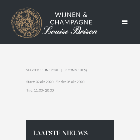
M IN
STYLE //
AFGELAST
STARTED
8 JUNE 2020
0 COMMENT(S)
Start:
02 okt 2020
- Einde:
05 okt 2020
Tijd:
11:00 - 20:00
LAATSTE NIEUWS