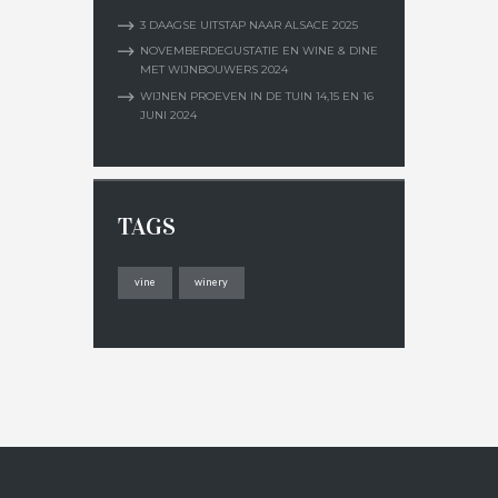
3 DAAGSE UITSTAP NAAR ALSACE 2025
NOVEMBERDEGUSTATIE EN WINE & DINE
MET WIJNBOUWERS 2024
WIJNEN PROEVEN IN DE TUIN 14,15 EN 16
JUNI 2024
TAGS
vine
winery