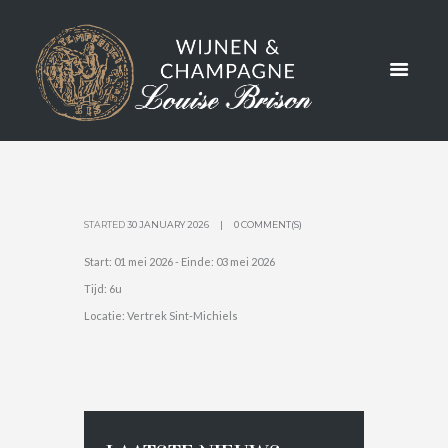
NAAR
BOURGOG
NE
STARTED
30 JANUARY 2026
0 COMMENT(S)
Start:
01 mei 2026
- Einde:
03 mei 2026
Tijd:
6u
Locatie:
Vertrek Sint-Michiels