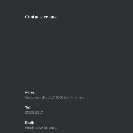
Contacteer ons
Adres:
Velodroomstraat 17, 8200 Sint-Michiels
Tel:
050 38 20 17
Email:
info@louise-brison.be