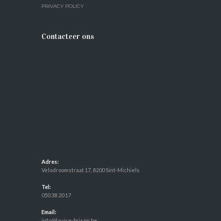
PRIVACY POLICY
Contacteer ons
Adres:
Velodroomstraat 17, 8200 Sint-Michiels
Tel:
050 38 20 17
Email:
info@louise-brison.be