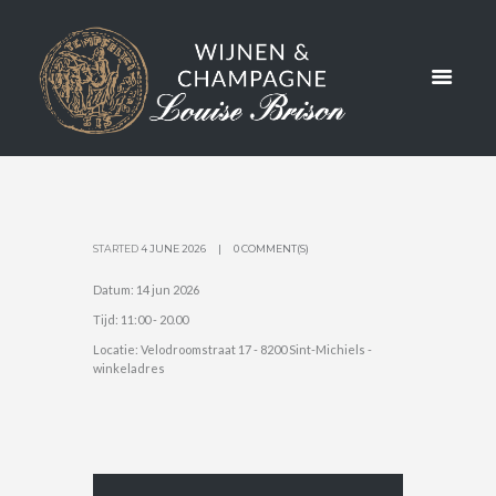
STATIE IN
DE TUIN
STARTED
4 JUNE 2026
0 COMMENT(S)
Datum:
14 jun 2026
Tijd:
11:00 - 20.00
Locatie:
Velodroomstraat 17 - 8200 Sint-Michiels -
winkeladres