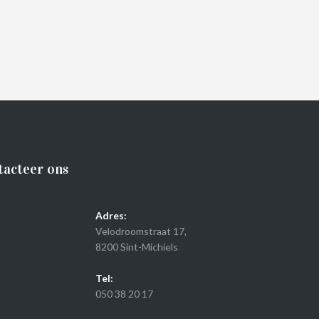
tacteer ons
Adres:
Velodroomstraat 17,
8200 Sint-Michiels
Tel:
050 38 20 17