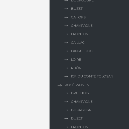
BOURGOGNE
BUZET
CAHORS
CHAMPAGNE
FRONTON
GAILLAC
LANGUEDOC
LOIRE
RHÔNE
IGP DU COMTÉ TOLOSAN
ROSÉ WIJNEN
BRULHOIS
CHAMPAGNE
BOURGOGNE
BUZET
FRONTON