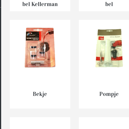
bel Kellerman
bel
€
299.00
€
129.00
IN
IN
WINKELMAND
WINKELMAN
Bekje
Pompje
€
3.99
€
9.70