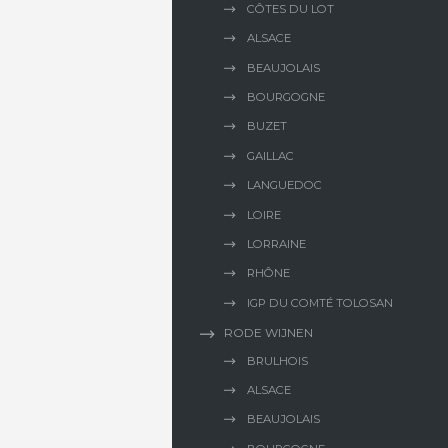
CÔTES DU LOT
ALSACE
BEAUJOLAIS
BOURGOGNE
BUZET
GAILLAC
LANGUEDOC
LOIRE
LORRAINE
RHÔNE
IGP DU COMTÉ TOLOSAN
RODE WIJNEN
BRULHOIS
ALSACE
BEAUJOLAIS