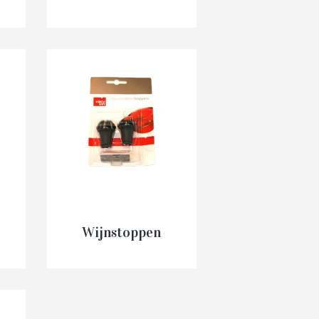
€
5.99
IN
D
WINKELMAND
Wijnstoppen
€
2.97