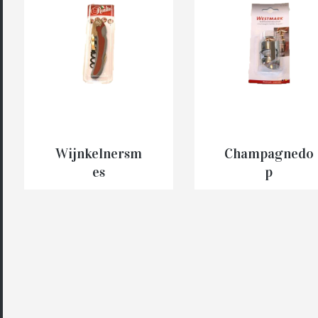
IN
IN
WINKELMAND
WINKELMAN
Wijnkelnersm
Champagnedo
es
p
€
8.15
€
4.60
IN
IN