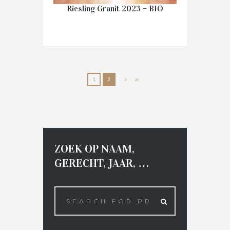
Riesling Granit 2023 – BIO
€
16.50
1
2
IN WINKELMAND
ZOEK OP NAAM,
GERECHT, JAAR, …