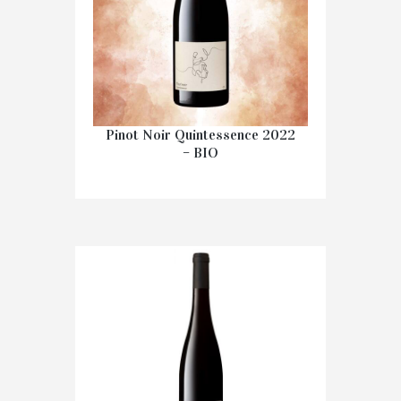
Pinot Noir Quintessence 2022
– BIO
€
23.10
IN WINKELMAND